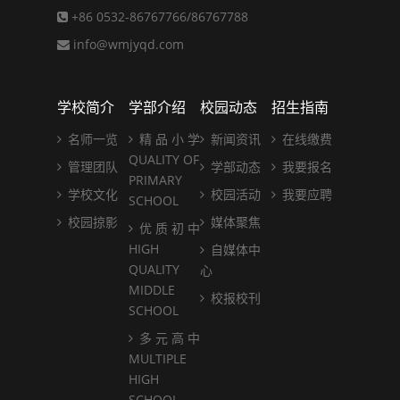
+86 0532-86767766/86767788
info@wmjyqd.com
学校简介
学部介绍
校园动态
招生指南
名师一览
精 品 小 学
新闻资讯
在线缴费
QUALITY OF
管理团队
学部动态
我要报名
PRIMARY
学校文化
校园活动
我要应聘
SCHOOL
校园掠影
媒体聚焦
优 质 初 中
HIGH
自媒体中
QUALITY
心
MIDDLE
校报校刊
SCHOOL
多 元 高 中
MULTIPLE
HIGH
SCHOOL