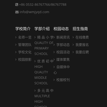
+86 0532-86767766/86767788
info@wmjyqd.com
学校简介
学部介绍
校园动态
招生指南
名师一览
精 品 小 学
新闻资讯
在线缴费
QUALITY OF
管理团队
学部动态
我要报名
PRIMARY
学校文化
校园活动
我要应聘
SCHOOL
校园掠影
媒体聚焦
优 质 初 中
HIGH
自媒体中
QUALITY
心
MIDDLE
校报校刊
SCHOOL
多 元 高 中
MULTIPLE
HIGH
SCHOOL