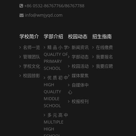
+86 0532-86767766/86767788
info@wmjyqd.com
学校简介
学部介绍
校园动态
招生指南
名师一览
精 品 小 学
新闻资讯
在线缴费
QUALITY OF
管理团队
学部动态
我要报名
PRIMARY
学校文化
校园活动
我要应聘
SCHOOL
校园掠影
媒体聚焦
优 质 初 中
HIGH
自媒体中
QUALITY
心
MIDDLE
校报校刊
SCHOOL
多 元 高 中
MULTIPLE
HIGH
SCHOOL