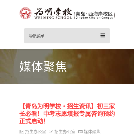
导航菜单
媒体聚焦
【青岛为明学校・招生资讯】初三家
长必看！中考志愿填报专属咨询预约
正式启动！
招生办公室
招生办公室
媒体聚焦