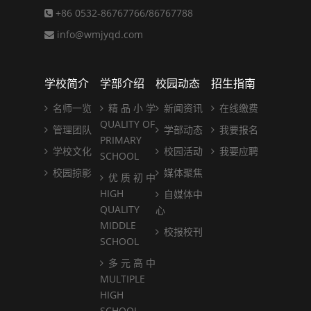
+86 0532-86767766/86767788
info@wmjyqd.com
学校简介
学部介绍
校园动态
招生指南
名师一览
精 品 小 学
新闻资讯
在线缴费
QUALITY OF
管理团队
学部动态
我要报名
PRIMARY
学校文化
校园活动
我要应聘
SCHOOL
校园掠影
媒体聚焦
优 质 初 中
HIGH
自媒体中
QUALITY
心
MIDDLE
校报校刊
SCHOOL
多 元 高 中
MULTIPLE
HIGH
SCHOOL