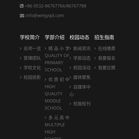
+86 0532-86767766/86767788
info@wmjyqd.com
学校简介
学部介绍
校园动态
招生指南
名师一览
精 品 小 学
新闻资讯
在线缴费
QUALITY OF
管理团队
学部动态
我要报名
PRIMARY
学校文化
校园活动
我要应聘
SCHOOL
校园掠影
媒体聚焦
优 质 初 中
HIGH
自媒体中
QUALITY
心
MIDDLE
校报校刊
SCHOOL
多 元 高 中
MULTIPLE
HIGH
SCHOOL