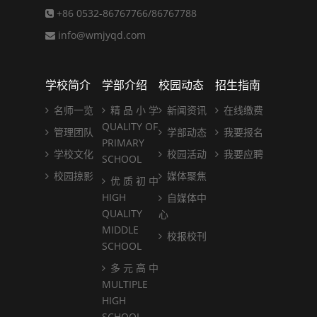
+86 0532-86767766/86767788
info@wmjyqd.com
学校简介
学部介绍
校园动态
招生指南
名师一览
精 品 小 学
新闻资讯
在线缴费
QUALITY OF
管理团队
学部动态
我要报名
PRIMARY
学校文化
校园活动
我要应聘
SCHOOL
校园掠影
媒体聚焦
优 质 初 中
HIGH
自媒体中
QUALITY
心
MIDDLE
校报校刊
SCHOOL
多 元 高 中
MULTIPLE
HIGH
SCHOOL