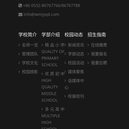
+86 0532-86767766/86767788
info@wmjyqd.com
学校简介
学部介绍
校园动态
招生指南
名师一览
精 品 小 学
新闻资讯
在线缴费
QUALITY OF
管理团队
学部动态
我要报名
PRIMARY
学校文化
校园活动
我要应聘
SCHOOL
校园掠影
媒体聚焦
优 质 初 中
HIGH
自媒体中
QUALITY
心
MIDDLE
校报校刊
SCHOOL
多 元 高 中
MULTIPLE
HIGH
SCHOOL