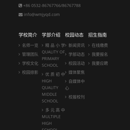
+86 0532-86767766/86767788
info@wmjyqd.com
学校简介
学部介绍
校园动态
招生指南
名师一览
精 品 小 学
新闻资讯
在线缴费
QUALITY OF
管理团队
学部动态
我要报名
PRIMARY
学校文化
校园活动
我要应聘
SCHOOL
校园掠影
媒体聚焦
优 质 初 中
HIGH
自媒体中
QUALITY
心
MIDDLE
校报校刊
SCHOOL
多 元 高 中
MULTIPLE
HIGH
SCHOOL