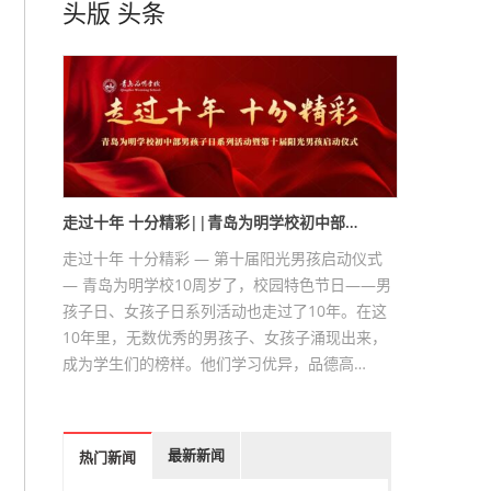
头版
头条
走过十年 十分精彩||青岛为明学校初中部…
走过十年 十分精彩 — 第十届阳光男孩启动仪式
— 青岛为明学校10周岁了，校园特色节日——男
孩子日、女孩子日系列活动也走过了10年。在这
10年里，无数优秀的男孩子、女孩子涌现出来，
成为学生们的榜样。他们学习优异，品德高…
最新新闻
热门新闻