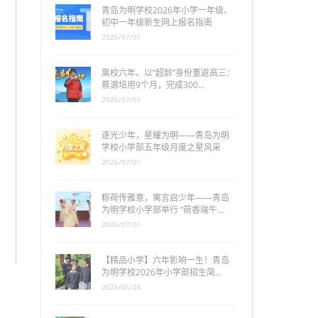
青岛为明学校2026年小学一年级、
初中一年级新生网上报名指南
2026/07/01
离校六年、以“超龄”身份重返高三：
蔡源培用9个月，完成300…
2026/07/01
逐光少年，星耀为明——青岛为明
学校小学部五年级月度之星风采
2026/07/01
粽荷传雅意，寓言启少年——青岛
为明学校小学部举行 “荷香端午…
2026/07/01
【精品小学】六年影响一生！青岛
为明学校2026年小学部招生简…
2026/06/26