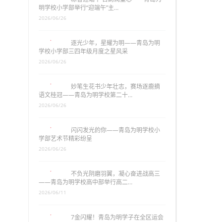
明学校小学部举行“迎端午”主…
2026/06/26
逐光少年，星耀为明——青岛为明
学校小学部三四年级月度之星风采
2026/06/26
妙笔生花书少年壮志，赛场逐鹿摘
语文桂冠——青岛为明学校第二十…
2026/06/26
闪闪发光的你——青岛为明学校小
学部艺术节精彩纷呈
2026/06/26
不负光阴磨羽翼，凝心奋进战高三
——青岛为明学校高中部举行高二…
2026/06/11
7金闪耀！青岛为明学子在全区运会