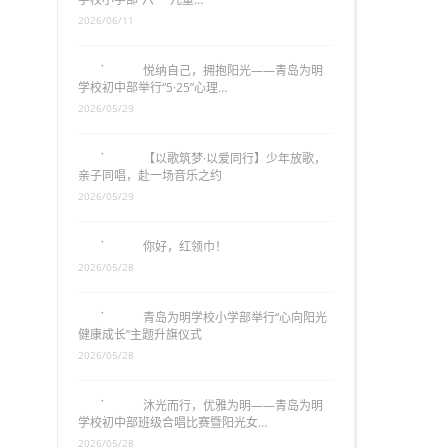
2026/06/11
悦纳自己，拥抱阳光——青岛为明
学校初中部举行“5·25”心理…
2026/05/29
【以歌筑梦·以爱同行】少年放歌，
亲子同唱，赴一场音乐之约
2026/05/29
你好，红领巾！
2026/05/28
青岛为明学校小学部举行“心向阳光
健康成长”主题升旗仪式
2026/05/28
沐光而行，优雅为明——青岛为明
学校初中部班级合唱比赛暨阳光女…
2026/05/28