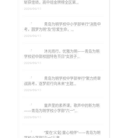
斩获佳绩，高中组金牌榜全区第…
2026/06/11
青岛为明学校中小学部举行“决胜中
考，圆梦为明”及“珍爱生命，…
2026/06/11
沐光而行，优雅为明——青岛为明
学校初中部校园特色节日“女孩子…
2026/06/11
青岛为明学校中学部举行“聚力终章
战高考，逐梦前行向未来”主题…
2026/06/11
童声里的素养课，歌声中的新为明
——青岛为明学校小学部“六一”…
2026/06/11
“爱在‘义’起·童心相伴”——青岛为明
学校小学部“六一”儿童…