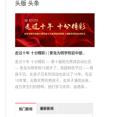
头版
头条
走过十年 十分精彩||青岛为明学校初中部…
走过十年 十分精彩 — 第十届阳光男孩启动仪式
— 青岛为明学校10周岁了，校园特色节日——男
孩子日、女孩子日系列活动也走过了10年。在这
10年里，无数优秀的男孩子、女孩子涌现出来，
成为学生们的榜样。他们学习优异，品德高…
最新新闻
热门新闻