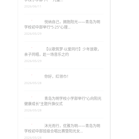
2026/06/11
悦纳自己，拥抱阳光——青岛为明
学校初中部举行“5·25”心理…
2026/05/29
【以歌筑梦·以爱同行】少年放歌，
亲子同唱，赴一场音乐之约
2026/05/29
你好，红领巾！
2026/05/28
青岛为明学校小学部举行“心向阳光
健康成长”主题升旗仪式
2026/05/28
沐光而行，优雅为明——青岛为明
学校初中部班级合唱比赛暨阳光女…
2026/05/28