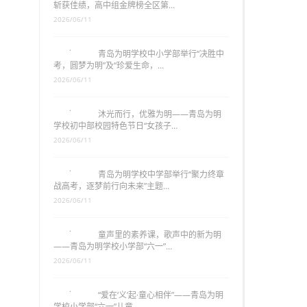
斩获佳绩，高中组金牌榜全区第…
2026/06/11
青岛为明学校中小学部举行“决胜中
考，圆梦为明”及“珍爱生命，…
2026/06/11
沐光而行，优雅为明——青岛为明
学校初中部校园特色节日“女孩子…
2026/06/11
青岛为明学校中学部举行“聚力终章
战高考，逐梦前行向未来”主题…
2026/06/11
童声里的素养课，歌声中的新为明
——青岛为明学校小学部“六一”…
2026/06/11
“爱在‘义’起·童心相伴”——青岛为明
学校小学部“六一”儿童…