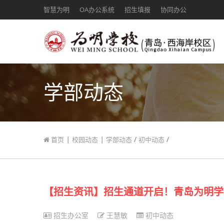
智慧为明
OA办公系统
招生填报
协同办公
学部动态
|
|
/
/
首页
校园动态
学部动态
初中动态
【招生资讯】招生通道开启！青岛为明学
招生办公室
王慧敏
初中动态