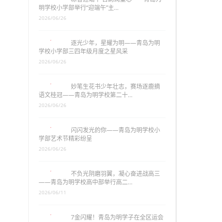
明学校小学部举行“迎端午”主…
2026/06/26
逐光少年，星耀为明——青岛为明
学校小学部三四年级月度之星风采
2026/06/26
妙笔生花书少年壮志，赛场逐鹿摘
语文桂冠——青岛为明学校第二十…
2026/06/26
闪闪发光的你——青岛为明学校小
学部艺术节精彩纷呈
2026/06/26
不负光阴磨羽翼，凝心奋进战高三
——青岛为明学校高中部举行高二…
2026/06/11
7金闪耀！青岛为明学子在全区运会