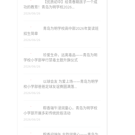
【优质初中】给青春期孩子一个成
功的教育！青岛为明学校2026…
2026/06/26
青岛为明学校高中部2026年复读班
招生简章
2026/06/26
珍爱生命，远离毒品——青岛为明
学校小学部举行禁毒主题升旗仪式
2026/06/26
以球会友 为爱上场——青岛为明学
校小学部爸爸足球友谊赛圆满落…
2026/06/26
粽香端午浸润童心，青岛为明学校
小学部开展多彩传统民俗活动
2026/06/26
粽香迎端午 古韵润童心——青岛为