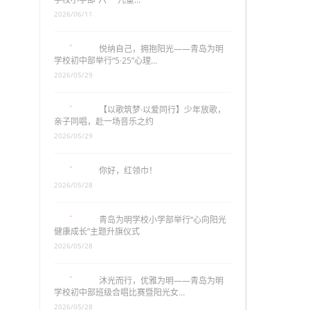
2026/06/11
悦纳自己，拥抱阳光——青岛为明
学校初中部举行“5·25”心理…
2026/05/29
【以歌筑梦·以爱同行】少年放歌，
亲子同唱，赴一场音乐之约
2026/05/29
你好，红领巾！
2026/05/28
青岛为明学校小学部举行“心向阳光
健康成长”主题升旗仪式
2026/05/28
沐光而行，优雅为明——青岛为明
学校初中部班级合唱比赛暨阳光女…