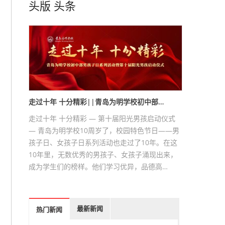
头版
头条
走过十年 十分精彩||青岛为明学校初中部…
走过十年 十分精彩 — 第十届阳光男孩启动仪式
— 青岛为明学校10周岁了，校园特色节日——男
孩子日、女孩子日系列活动也走过了10年。在这
10年里，无数优秀的男孩子、女孩子涌现出来，
成为学生们的榜样。他们学习优异，品德高…
最新新闻
热门新闻