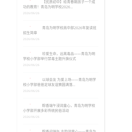
【优质初中】给青春期孩子一个成
功的教育！青岛为明学校2026…
2026/06/26
青岛为明学校高中部2026年复读班
招生简章
2026/06/26
珍爱生命，远离毒品——青岛为明
学校小学部举行禁毒主题升旗仪式
2026/06/26
以球会友 为爱上场——青岛为明学
校小学部爸爸足球友谊赛圆满落…
2026/06/26
粽香端午浸润童心，青岛为明学校
小学部开展多彩传统民俗活动
2026/06/26
粽香迎端午 古韵润童心——青岛为