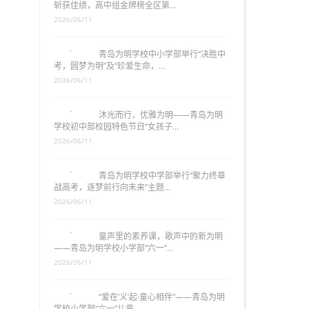
斩获佳绩，高中组金牌榜全区第…
2026/06/11
青岛为明学校中小学部举行“决胜中
考，圆梦为明”及“珍爱生命，…
2026/06/11
沐光而行，优雅为明——青岛为明
学校初中部校园特色节日“女孩子…
2026/06/11
青岛为明学校中学部举行“聚力终章
战高考，逐梦前行向未来”主题…
2026/06/11
童声里的素养课，歌声中的新为明
——青岛为明学校小学部“六一”…
2026/06/11
“爱在‘义’起·童心相伴”——青岛为明
学校小学部“六一”儿童…