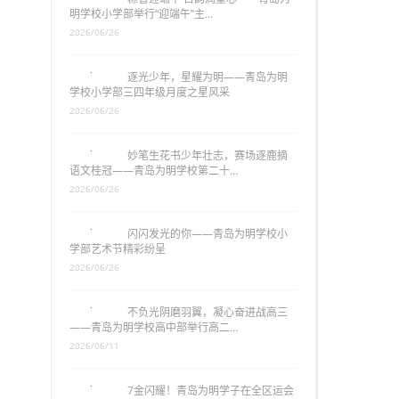
明学校小学部举行“迎端午”主…
2026/06/26
逐光少年，星耀为明——青岛为明
学校小学部三四年级月度之星风采
2026/06/26
妙笔生花书少年壮志，赛场逐鹿摘
语文桂冠——青岛为明学校第二十…
2026/06/26
闪闪发光的你——青岛为明学校小
学部艺术节精彩纷呈
2026/06/26
不负光阴磨羽翼，凝心奋进战高三
——青岛为明学校高中部举行高二…
2026/06/11
7金闪耀！青岛为明学子在全区运会