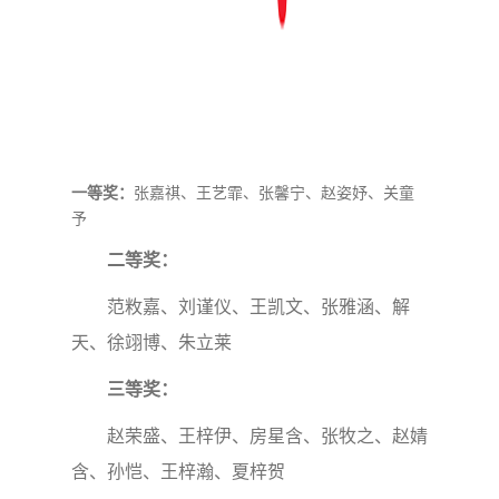
一等奖：
张嘉祺、王艺霏、张馨宁、赵姿妤、关童
予
二等奖：
范敉嘉、刘谨仪、王凯文、张雅涵、解
天、徐翊博、朱立莱
三等奖：
赵荣盛、王梓伊、房星含、张牧之、赵婧
含、孙恺、王梓瀚、夏梓贺