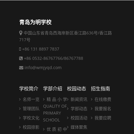
青岛为明学校
中国山东省青岛西海岸新区香江路636号/香江路
717号
+86 131 8897 7837
+86 0532-86767766/86767788
info@wmjyqd.com
学校简介
学部介绍
校园动态
招生指南
名师一览
精 品 小 学
新闻资讯
在线缴费
QUALITY OF
管理团队
学部动态
我要报名
PRIMARY
学校文化
校园活动
我要应聘
SCHOOL
校园掠影
媒体聚焦
优 质 初 中