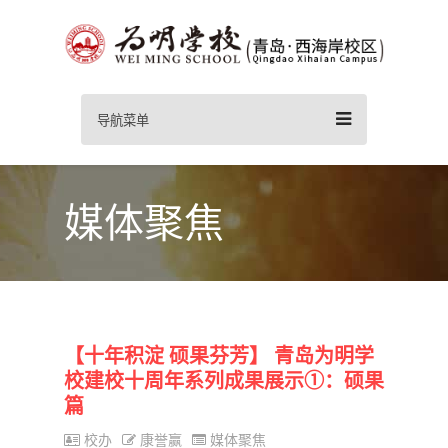
导航菜单
媒体聚焦
【十年积淀 硕果芬芳】 青岛为明学
校建校十周年系列成果展示①：硕果
篇
校办
康誉赢
媒体聚焦