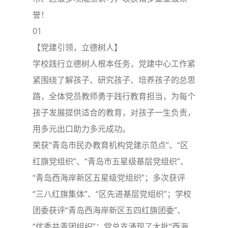
誉！
01
【党建引领，立德树人】
学校践行立德树人根本任务，党建中心工作紧
紧围绕了解孩子、研究孩子、培养孩子的总思
路，全体党员教师勇于践行教育担当，为每个
孩子发展提供适合的教育，对孩子一生负责，
用多元出口助力多元成功。
荣获“青岛市民办教育机构党建示范点”、“区
红旗党组织”、“青岛市五星级基层党组织”、
“青岛西海岸新区五星级党组织”；多次获评
“三八红旗集体”、“区先进基层党组织”；学校
团委获评“青岛西海岸新区五四红旗团委”、
“优秀共青团组织”；党总支涌现了大批“西海