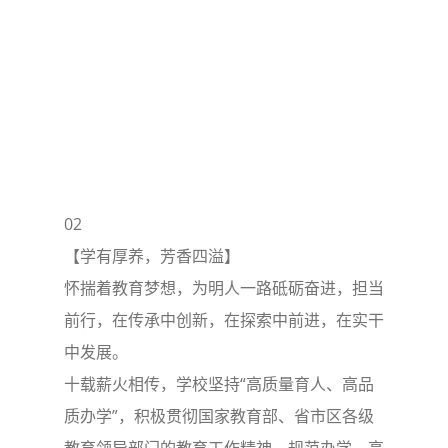
02
【学有厚养，芳香四溢】
怀揣着教育梦想，为明人一路砥砺奋进，担当
前行，在传承中创新，在探索中前进，在实干
中发展。
十载薪火相传，学校坚持“高质量育人、高品
质办学”，积极贯彻国家教育部、省市区各级