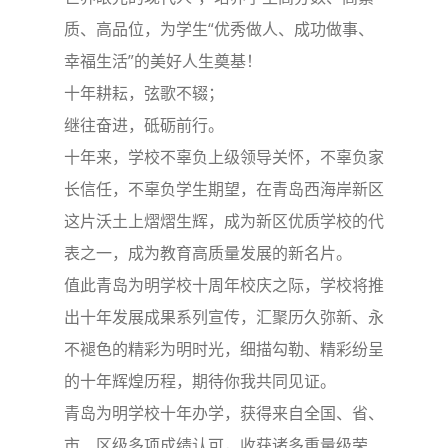
质、高品位，为学生“优秀做人、成功做事、
幸福生活”的美好人生奠基！
十年耕耘，弦歌不辍；
继往奋进，砥砺前行。
十年来，学校不辜负上级领导关怀，不辜负家
长信任，不辜负学生期望，在青岛西海岸新区
这片沃土上熠熠生辉，成为新区优质学校的代
表之一，成为教育高质量发展的新名片。
值此青岛为明学校十周年校庆之际，学校将推
出十年发展成果系列宣传，汇聚历久弥新、永
不褪色的精彩为明时光，细描勾勒、精彩纷呈
的十年辉煌历程，期待你我共同见证。
青岛为明学校十年办学，获得来自全国、省、
市、区级多项成绩认可，收获诸多重量级荣