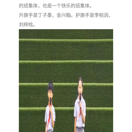
的班集体，也是一个快乐的班集体。
升旗手是丁子墨，金兴翰。护旗手是李柏润，
刘梓晗。