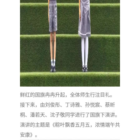
鲜红的国旗冉冉升起，全体师生行注目礼。
接下来，由刘俊彤、丁诗雅、孙悦宸、蔡昕
桐、潘若天、沈子敬同学进行了国旗下演讲。
演讲的主题是《粽叶飘香五月五，浓情端午共
安康》。