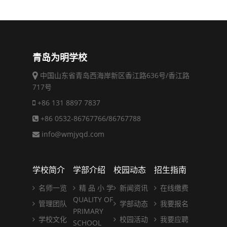
青岛为明学校
中国山东省青岛西海岸新区香江路636号/香江路
717号
+86 131 8897 7837
+86 0532-86767766/86767788
info@wmjyqd.com
学校简介
学部介绍
校园动态
招生指南
名师一览
精 品 小 学
新闻资讯
在线缴费
QUALITY OF
管理团队
学部动态
我要报名
PRIMARY
学校文化
校园活动
我要应聘
SCHOOL