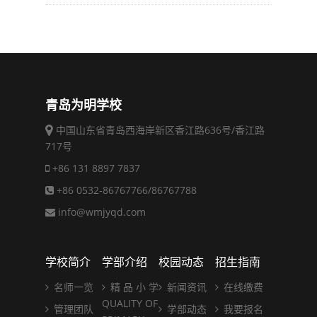
青岛为明学校
中国山东省青岛西海岸新区香江路636号/香江路
717号
+86 131 8897 7837
+86 0532-86767766/86767788
info@wmjyqd.com
学校简介
学部介绍
校园动态
招生指南
名师一览
精 品 小 学
新闻资讯
在线缴费
QUALITY OF
管理团队
学部动态
我要报名