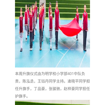
本周升旗仪式由为明学校小学部401中队负
责，陈泓丞，王钰丹同学主持。逄晓平同学担
任升旗手，丁品豪，张骏驰，赵梓豪同学担任
护旗手。