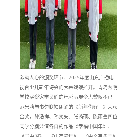
激动人心的颁奖环节，2025年度山东广播电
视台少儿新年诗会的大幕缓缓拉开。青岛为明
学校演说家学员们的精彩表现令人赞叹不已。
范米莉与书匀联袂朗诵的《新年你好！》荣获
金奖，孙浩祥、孙奕安、张芮硕、陈雨鑫四位
同学分别凭借各自的作品《幸福中国年》、
《写中国》、《山高路远》、《中文有多美》