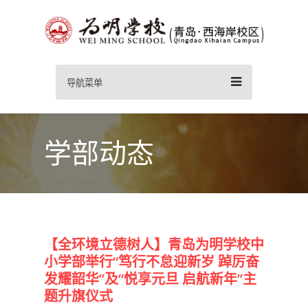
导航菜单
学部动态
【全环境立德树人】青岛为明学校中
小学部举行“笃行不怠迎新岁 踔厉奋
发耀韶华”及“悦享元旦 启航新年”主
题升旗仪式