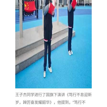
王子杰同学进行了国旗下演讲《笃行不怠迎新
岁，踔厉奋发耀韶华》，他提到，“笃行不