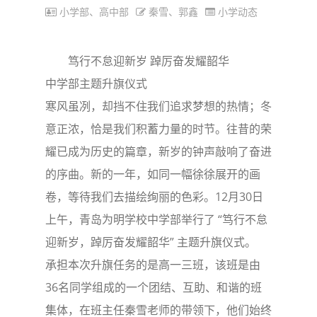
小学部、高中部
秦雪、郭鑫
小学动态
笃行不怠迎新岁 踔厉奋发耀韶华
中学部主题升旗仪式
寒风虽冽，却挡不住我们追求梦想的热情；冬
意正浓，恰是我们积蓄力量的时节。往昔的荣
耀已成为历史的篇章，新岁的钟声敲响了奋进
的序曲。新的一年，如同一幅徐徐展开的画
卷，等待我们去描绘绚丽的色彩。12月30日
上午，青岛为明学校中学部举行了 “笃行不怠
迎新岁，踔厉奋发耀韶华” 主题升旗仪式。
承担本次升旗任务的是高一三班，该班是由
36名同学组成的一个团结、互助、和谐的班
集体，在班主任秦雪老师的带领下，他们始终