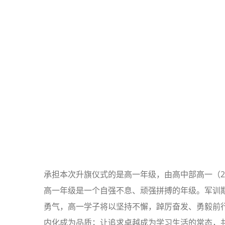
承担本次升旗仪式的是高一年级，由高中部高一（2
高一年级是一个自强不息、顽强拼搏的年级。军训
勇气，高一学子将以坚持不懈，踔厉奋发、勇毅前
内化成为品质；让追求卓越成为学习生活的常态，