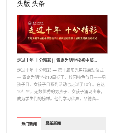
头版
头条
走过十年 十分精彩||青岛为明学校初中部…
走过十年 十分精彩 — 第十届阳光男孩启动仪式
— 青岛为明学校10周岁了，校园特色节日——男
孩子日、女孩子日系列活动也走过了10年。在这
10年里，无数优秀的男孩子、女孩子涌现出来，
成为学生们的榜样。他们学习优异，品德高…
最新新闻
热门新闻