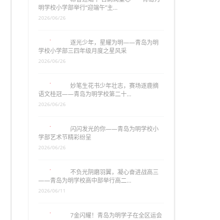
明学校小学部举行“迎端午”主…
2026/06/26
逐光少年，星耀为明——青岛为明
学校小学部三四年级月度之星风采
2026/06/26
妙笔生花书少年壮志，赛场逐鹿摘
语文桂冠——青岛为明学校第二十…
2026/06/26
闪闪发光的你——青岛为明学校小
学部艺术节精彩纷呈
2026/06/26
不负光阴磨羽翼，凝心奋进战高三
——青岛为明学校高中部举行高二…
2026/06/11
7金闪耀！青岛为明学子在全区运会