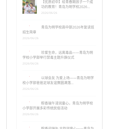
【优质初中】给青春期孩子一个成
功的教育！青岛为明学校2026…
2026/06/26
青岛为明学校高中部2026年复读班
招生简章
2026/06/26
珍爱生命，远离毒品——青岛为明
学校小学部举行禁毒主题升旗仪式
2026/06/26
以球会友 为爱上场——青岛为明学
校小学部爸爸足球友谊赛圆满落…
2026/06/26
粽香端午浸润童心，青岛为明学校
小学部开展多彩传统民俗活动
2026/06/26
粽香迎端午 古韵润童心——青岛为