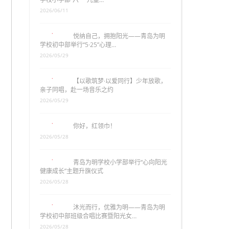
2026/06/11
悦纳自己，拥抱阳光——青岛为明
学校初中部举行“5·25”心理…
2026/05/29
【以歌筑梦·以爱同行】少年放歌，
亲子同唱，赴一场音乐之约
2026/05/29
你好，红领巾！
2026/05/28
青岛为明学校小学部举行“心向阳光
健康成长”主题升旗仪式
2026/05/28
沐光而行，优雅为明——青岛为明
学校初中部班级合唱比赛暨阳光女…