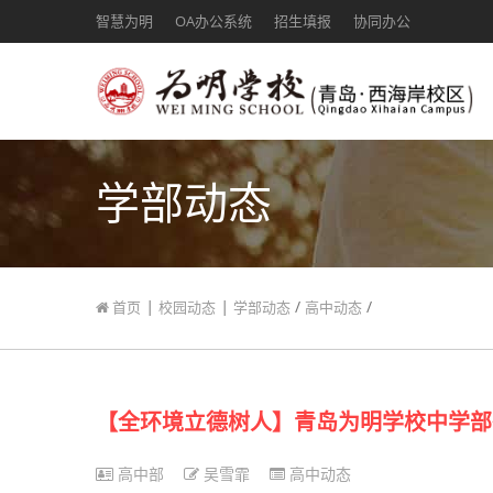
智慧为明
OA办公系统
招生填报
协同办公
学部动态
|
|
/
/
首页
校园动态
学部动态
高中动态
【全环境立德树人】青岛为明学校中学部
高中部
吴雪霏
高中动态