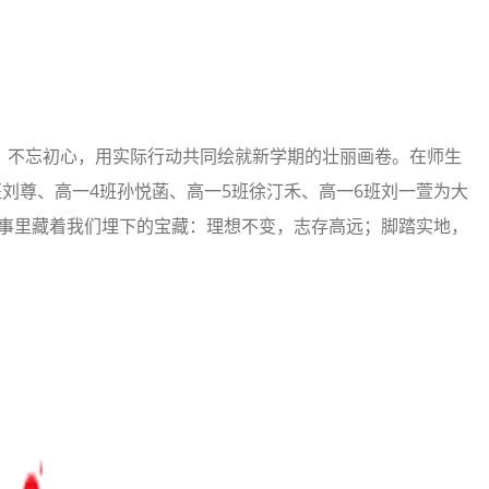
，不忘初心，用实际行动共同绘就新学期的壮丽画卷。在师生
班刘尊、高一4班孙悦菡、高一5班徐汀禾、高一6班刘一萱为大
故事里藏着我们埋下的宝藏：理想不变，志存高远；脚踏实地，