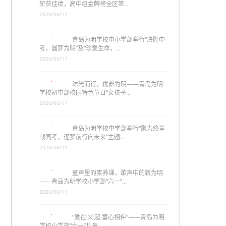
斩获佳绩，高中组金牌榜全区第…
2026/06/11
青岛为明学校中小学部举行“决胜中
考，圆梦为明”及“珍爱生命，…
2026/06/11
沐光而行，优雅为明——青岛为明
学校初中部校园特色节日“女孩子…
2026/06/11
青岛为明学校中学部举行“聚力终章
战高考，逐梦前行向未来”主题…
2026/06/11
童声里的素养课，歌声中的新为明
——青岛为明学校小学部“六一”…
2026/06/11
“爱在‘义’起·童心相伴”——青岛为明
学校小学部“六一”儿童…