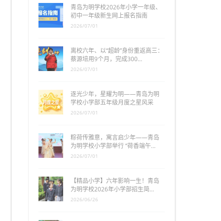
青岛为明学校2026年小学一年级、
初中一年级新生网上报名指南
2026/07/01
离校六年、以“超龄”身份重返高三：
蔡源培用9个月，完成300…
2026/07/01
逐光少年，星耀为明——青岛为明
学校小学部五年级月度之星风采
2026/07/01
粽荷传雅意，寓言启少年——青岛
为明学校小学部举行 “荷香端午…
2026/07/01
【精品小学】六年影响一生！青岛
为明学校2026年小学部招生简…
2026/06/26