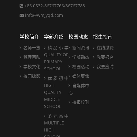
+86 0532-86767766/86767788
info@wmjyqd.com
学校简介
学部介绍
校园动态
招生指南
名师一览
精 品 小 学
新闻资讯
在线缴费
QUALITY OF
管理团队
学部动态
我要报名
PRIMARY
学校文化
校园活动
我要应聘
SCHOOL
校园掠影
媒体聚焦
优 质 初 中
HIGH
自媒体中
QUALITY
心
MIDDLE
校报校刊
SCHOOL
多 元 高 中
MULTIPLE
HIGH
SCHOOL