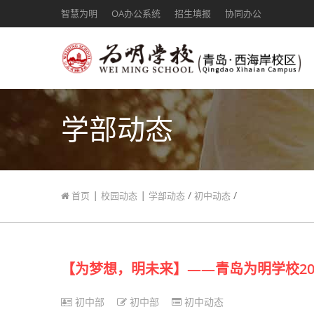
智慧为明
OA办公系统
招生填报
协同办公
学部动态
|
|
/
/
首页
校园动态
学部动态
初中动态
【为梦想，明未来】——青岛为明学校20
初中部
初中部
初中动态