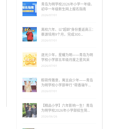
青岛为明学校2026年小学一年级、
初中一年级新生网上报名指南
2026/07/01
离校六年、以“超龄”身份重返高三：
蔡源培用9个月，完成300…
2026/07/01
逐光少年，星耀为明——青岛为明
学校小学部五年级月度之星风采
2026/07/01
粽荷传雅意，寓言启少年——青岛
为明学校小学部举行 “荷香端午…
2026/07/01
【精品小学】六年影响一生！青岛
为明学校2026年小学部招生简…
2026/06/26