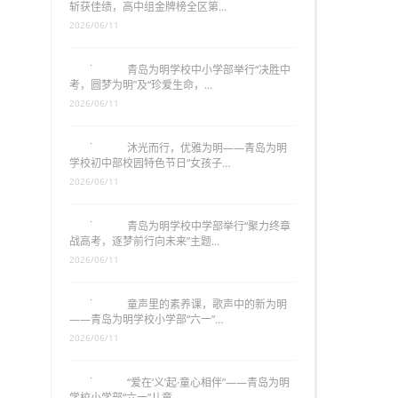
斩获佳绩，高中组金牌榜全区第…
2026/06/11
青岛为明学校中小学部举行“决胜中
考，圆梦为明”及“珍爱生命，…
2026/06/11
沐光而行，优雅为明——青岛为明
学校初中部校园特色节日“女孩子…
2026/06/11
青岛为明学校中学部举行“聚力终章
战高考，逐梦前行向未来”主题…
2026/06/11
童声里的素养课，歌声中的新为明
——青岛为明学校小学部“六一”…
2026/06/11
“爱在‘义’起·童心相伴”——青岛为明
学校小学部“六一”儿童…