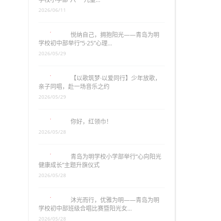
2026/06/11
悦纳自己，拥抱阳光——青岛为明
学校初中部举行“5·25”心理…
2026/05/29
【以歌筑梦·以爱同行】少年放歌，
亲子同唱，赴一场音乐之约
2026/05/29
你好，红领巾！
2026/05/28
青岛为明学校小学部举行“心向阳光
健康成长”主题升旗仪式
2026/05/28
沐光而行，优雅为明——青岛为明
学校初中部班级合唱比赛暨阳光女…