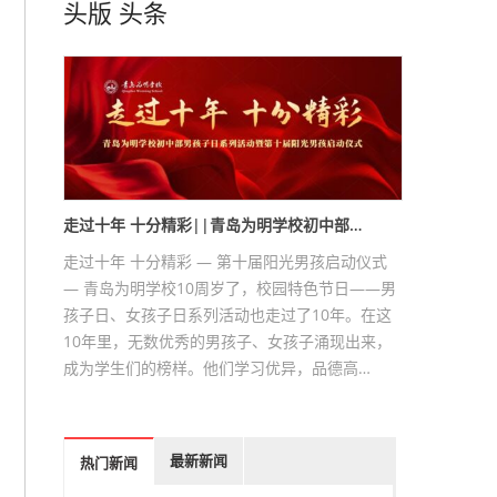
头版
头条
走过十年 十分精彩||青岛为明学校初中部…
走过十年 十分精彩 — 第十届阳光男孩启动仪式
— 青岛为明学校10周岁了，校园特色节日——男
孩子日、女孩子日系列活动也走过了10年。在这
10年里，无数优秀的男孩子、女孩子涌现出来，
成为学生们的榜样。他们学习优异，品德高…
最新新闻
热门新闻