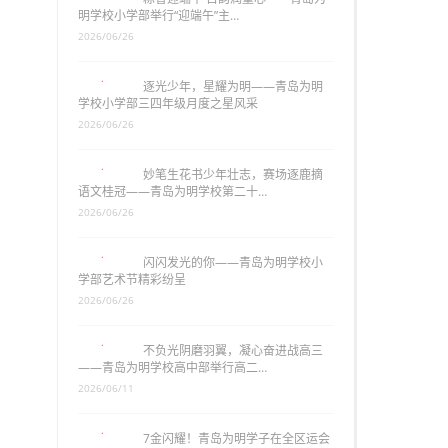
明学校小学部举行“迎端午”主…
2026/06/26
逐光少年，星耀为明——青岛为明
学校小学部三四年级月度之星风采
2026/06/26
妙笔生花书少年壮志，赛场逐鹿摘
语文桂冠——青岛为明学校第二十…
2026/06/26
闪闪发光的你——青岛为明学校小
学部艺术节精彩纷呈
2026/06/26
不负光阴磨羽翼，凝心奋进战高三
——青岛为明学校高中部举行高二…
2026/06/11
7金闪耀！青岛为明学子在全区运会