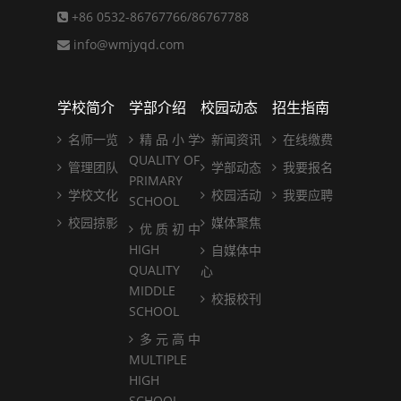
+86 0532-86767766/86767788
info@wmjyqd.com
学校简介
学部介绍
校园动态
招生指南
名师一览
精 品 小 学
新闻资讯
在线缴费
QUALITY OF
管理团队
学部动态
我要报名
PRIMARY
学校文化
校园活动
我要应聘
SCHOOL
校园掠影
媒体聚焦
优 质 初 中
HIGH
自媒体中
QUALITY
心
MIDDLE
校报校刊
SCHOOL
多 元 高 中
MULTIPLE
HIGH
SCHOOL