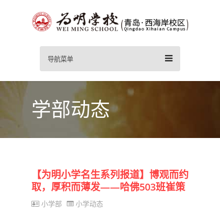
导航菜单
学部动态
【为明小学名生系列报道】博观而约
取，厚积而薄发——哈佛503班崔策
小学部
小学动态