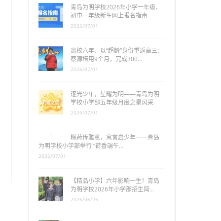
青岛为明学校2026年小学一年级、
初中一年级新生网上报名指南
2026/07/01
离校六年、以“超龄”身份重返高三：
蔡源培用9个月，完成300…
2026/07/01
逐光少年，星耀为明——青岛为明
学校小学部五年级月度之星风采
2026/07/01
粽荷传雅意，寓言启少年——青岛
为明学校小学部举行 “荷香端午…
2026/07/01
【精品小学】六年影响一生！青岛
为明学校2026年小学部招生简…
2026/06/26