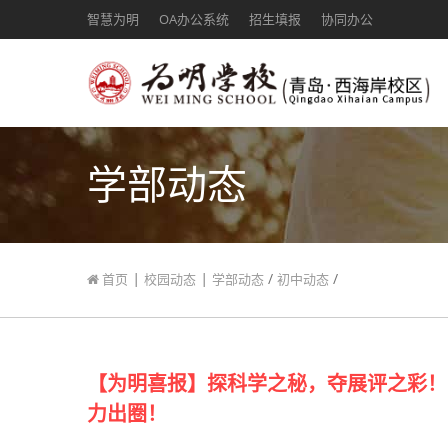
智慧为明
OA办公系统
招生填报
协同办公
学部动态
|
|
/
/
首页
校园动态
学部动态
初中动态
【为明喜报】探科学之秘，夺展评之彩！
力出圈！