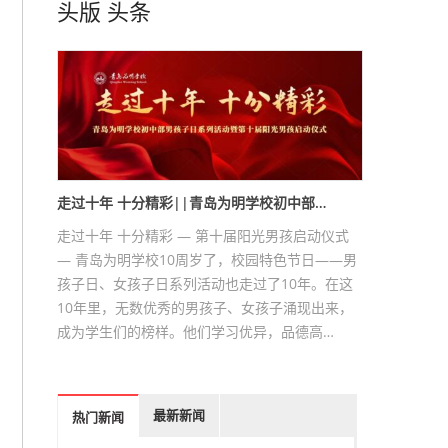
头版
头条
走过十年 十分精彩||青岛为明学校初中部…
走过十年 十分精彩 — 第十届阳光男孩启动仪式
— 青岛为明学校10周岁了，校园特色节日——男
孩子日、女孩子日系列活动也走过了10年。在这
10年里，无数优秀的男孩子、女孩子涌现出来，
成为学生们的榜样。他们学习优异，品德高…
最新新闻
热门新闻