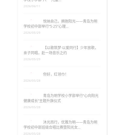
2026/06/11
悦纳自己，拥抱阳光——青岛为明
学校初中部举行“5·25”心理…
2026/05/29
【以歌筑梦·以爱同行】少年放歌，
亲子同唱，赴一场音乐之约
2026/05/29
你好，红领巾！
2026/05/28
青岛为明学校小学部举行“心向阳光
健康成长”主题升旗仪式
2026/05/28
沐光而行，优雅为明——青岛为明
学校初中部班级合唱比赛暨阳光女…