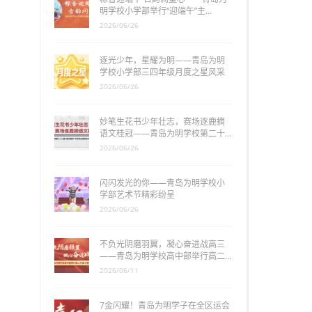
明学校小学部举行“迎端午”主…
2026/06/26
逐光少年，星耀为明——青岛为明
学校小学部三四年级月度之星风采
2026/06/26
妙笔生花书少年壮志，赛场逐鹿摘
语文桂冠——青岛为明学校第二十…
2026/06/26
闪闪发光的你——青岛为明学校小
学部艺术节精彩纷呈
2026/06/26
不负光阴磨羽翼，凝心奋进战高三
——青岛为明学校高中部举行高二…
2026/06/11
7金闪耀！青岛为明学子在全区运会