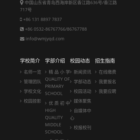
中国山东省青岛西海岸新区香江路636号/香江路
717号
+86 131 8897 7837
+86 0532-86767766/86767788
info@wmjyqd.com
学校简介
学部介绍
校园动态
招生指南
名师一览
精 品 小 学
新闻资讯
在线缴费
QUALITY OF
管理团队
学部动态
我要报名
PRIMARY
学校文化
校园活动
我要应聘
SCHOOL
校园掠影
媒体聚焦
优 质 初 中
HIGH
自媒体中
QUALITY
心
MIDDLE
校报校刊
SCHOOL