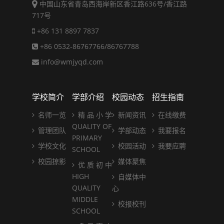
中国山东省青岛西海岸新区香江路636号/香江路
717号
+86 131 8897 7837
+86 0532-86767766/86767788
info@wmjyqd.com
学校简介
学部介绍
校园动态
招生指南
名师一览
精 品 小 学
新闻资讯
在线缴费
QUALITY OF
管理团队
学部动态
我要报名
PRIMARY
学校文化
校园活动
我要应聘
SCHOOL
校园掠影
媒体聚焦
优 质 初 中
HIGH
自媒体中
QUALITY
心
MIDDLE
校报校刊
SCHOOL