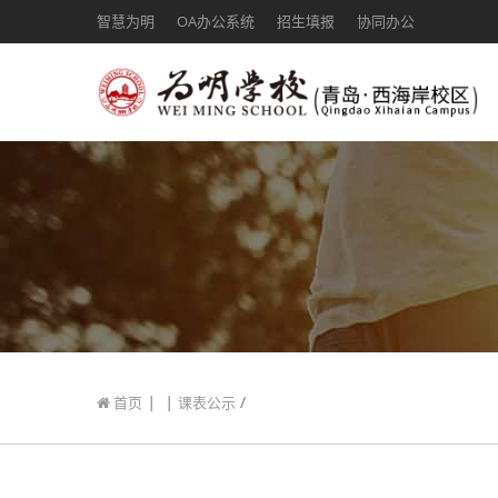
智慧为明
OA办公系统
招生填报
协同办公
|
|
/
首页
课表公示