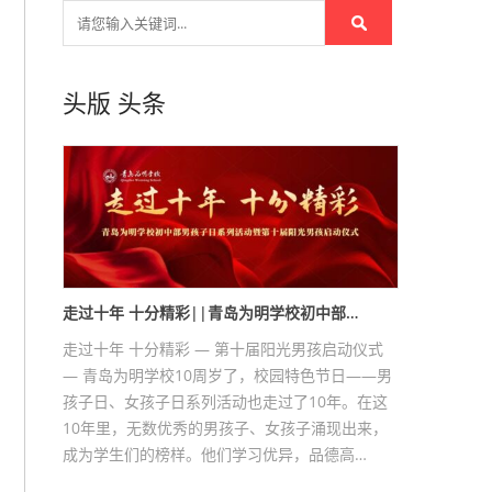
头版
头条
走过十年 十分精彩||青岛为明学校初中部…
走过十年 十分精彩 — 第十届阳光男孩启动仪式
— 青岛为明学校10周岁了，校园特色节日——男
孩子日、女孩子日系列活动也走过了10年。在这
10年里，无数优秀的男孩子、女孩子涌现出来，
成为学生们的榜样。他们学习优异，品德高…