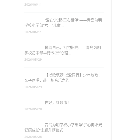
2026/06/11
“爱在‘义’起·童心相伴”——青岛为明
学校小学部“六一”儿童…
2026/06/11
悦纳自己，拥抱阳光——青岛为明
学校初中部举行“5·25”心理…
2026/05/29
【以歌筑梦·以爱同行】少年放歌，
亲子同唱，赴一场音乐之约
2026/05/29
你好，红领巾！
2026/05/28
青岛为明学校小学部举行“心向阳光
健康成长”主题升旗仪式
2026/05/28