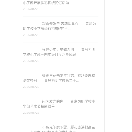
小学部开展多彩传统民俗活动
2026/06/26
粽香迎端午 古韵润童心——青岛为
明学校小学部举行“迎端午”主…
2026/06/26
逐光少年，星耀为明——青岛为明
学校小学部三四年级月度之星风采
2026/06/26
妙笔生花书少年壮志，赛场逐鹿摘
语文桂冠——青岛为明学校第二十…
2026/06/26
闪闪发光的你——青岛为明学校小
学部艺术节精彩纷呈
2026/06/26
不负光阴磨羽翼，凝心奋进战高三