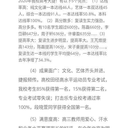
2020年我校高考大捷！有以下5个亮点：（1）达线
率高：纯文化课一本达线46人，艺体一本双达线45
人，综合一本达线91人，一本达线率50.8%。本科
达线率100%。（2）高分数多：复读生实力强劲，
高分多多。有10名学生超过600分。陈磊660分，李
岱耕647分，周子轩636分，许睿盈635分……（3）
提高率大：复读生进步明显，提高率大。王芃煜提
高143分，陈磊提高106分，宋子豪提高103分……。
复读生达一本线的学生平均提64分，一本达线率比
去年净增了34.3%。
（4）成果面广：文化、艺体齐头并进、
捷报频传。高校田径高水平运动员专业考试，
我校考生85%获得第一名，15%获得第二名，
专业考试零失误；打击乐专业校考通过率
100%，段晓萱同学获得全国第一名。
（5）满意度高：高三教师用爱心、汗水