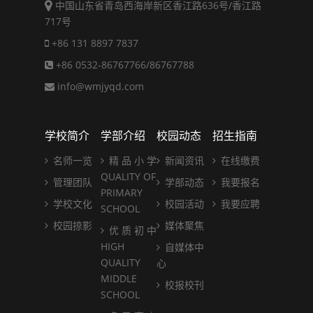
中国山东省青岛西海岸新区香江路636号/香江路
717号
+86 131 8897 7837
+86 0532-86767766/86767788
info@wmjyqd.com
学校简介
学部介绍
校园动态
招生指南
名师一览
精 品 小 学
新闻资讯
在线缴费
QUALITY OF
管理团队
学部动态
我要报名
PRIMARY
学校文化
校园活动
我要应聘
SCHOOL
校园掠影
媒体聚焦
优 质 初 中
HIGH
自媒体中
QUALITY
心
MIDDLE
校报校刊
SCHOOL