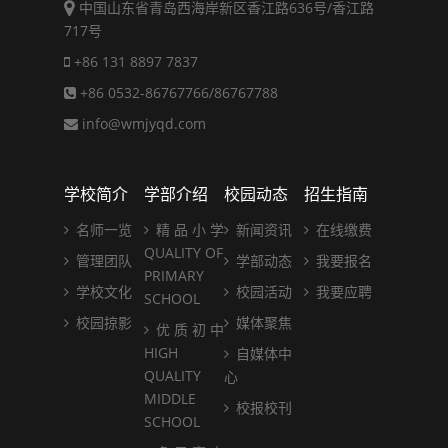
中国山东省青岛西海岸新区香江路636号/香江路
717号
+86 131 8897 7837
+86 0532-86767766/86767788
info@wmjyqd.com
学校简介
学部介绍
校园动态
招生指南
名师一览
精 品 小 学
新闻资讯
在线缴费
QUALITY OF
管理团队
学部动态
我要报名
PRIMARY
学校文化
校园活动
我要应聘
SCHOOL
校园掠影
媒体聚焦
优 质 初 中
HIGH
自媒体中
QUALITY
心
MIDDLE
校报校刊
SCHOOL