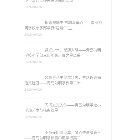
小学部开展多彩传统民俗活动
2026/06/26
粽香迎端午 古韵润童心——青岛为
明学校小学部举行“迎端午”主…
2026/06/26
逐光少年，星耀为明——青岛为明
学校小学部三四年级月度之星风采
2026/06/26
妙笔生花书少年壮志，赛场逐鹿摘
语文桂冠——青岛为明学校第二十…
2026/06/26
闪闪发光的你——青岛为明学校小
学部艺术节精彩纷呈
2026/06/26
不负光阴磨羽翼，凝心奋进战高三
——青岛为明学校高中部举行高二…