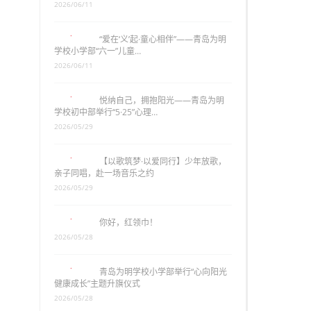
2026/06/11
“爱在‘义’起·童心相伴”——青岛为明
学校小学部“六一”儿童…
2026/06/11
悦纳自己，拥抱阳光——青岛为明
学校初中部举行“5·25”心理…
2026/05/29
【以歌筑梦·以爱同行】少年放歌，
亲子同唱，赴一场音乐之约
2026/05/29
你好，红领巾！
2026/05/28
青岛为明学校小学部举行“心向阳光
健康成长”主题升旗仪式
2026/05/28