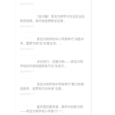
2026/06/11
7金闪耀！青岛为明学子在全区运会
斩获佳绩，高中组金牌榜全区第…
2026/06/11
青岛为明学校中小学部举行“决胜中
考，圆梦为明”及“珍爱生命，…
2026/06/11
沐光而行，优雅为明——青岛为明
学校初中部校园特色节日“女孩子…
2026/06/11
青岛为明学校中学部举行“聚力终章
战高考，逐梦前行向未来”主题…
2026/06/11
童声里的素养课，歌声中的新为明
——青岛为明学校小学部“六一”…