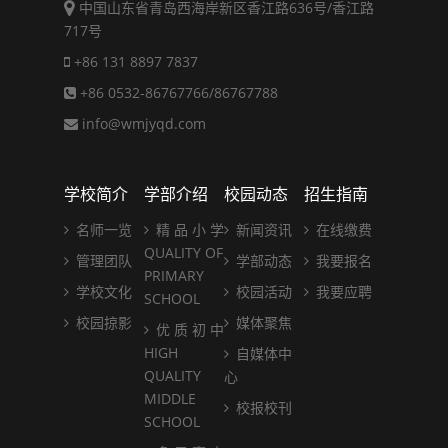
中国山东省青岛西海岸新区香江路636号/香江路
717号
+86 131 8897 7837
+86 0532-86767766/86767788
info@wmjyqd.com
学校简介
学部介绍
校园动态
招生指南
名师一览
精 品 小 学
新闻资讯
在线缴费
QUALITY OF
管理团队
学部动态
我要报名
PRIMARY
学校文化
校园活动
我要应聘
SCHOOL
校园掠影
媒体聚焦
优 质 初 中
HIGH
自媒体中
QUALITY
心
MIDDLE
校报校刊
SCHOOL