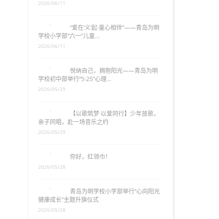
2026/06/11
“爱在‘义’起·童心相伴”——青岛为明
学校小学部“六一”儿童…
2026/06/11
悦纳自己，拥抱阳光——青岛为明
学校初中部举行“5·25”心理…
2026/05/29
【以歌筑梦·以爱同行】少年放歌，
亲子同唱，赴一场音乐之约
2026/05/29
你好，红领巾！
2026/05/28
青岛为明学校小学部举行“心向阳光
健康成长”主题升旗仪式
2026/05/28