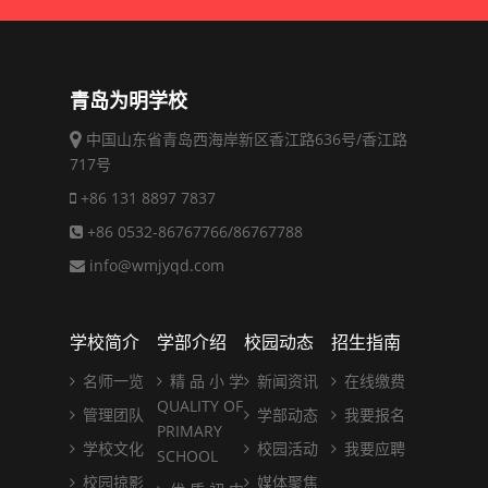
青岛为明学校
中国山东省青岛西海岸新区香江路636号/香江路
717号
+86 131 8897 7837
+86 0532-86767766/86767788
info@wmjyqd.com
学校简介
学部介绍
校园动态
招生指南
名师一览
精 品 小 学
新闻资讯
在线缴费
QUALITY OF
管理团队
学部动态
我要报名
PRIMARY
学校文化
校园活动
我要应聘
SCHOOL
校园掠影
媒体聚焦