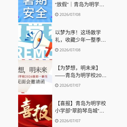
“放假”｜青岛为明学校
2026年暑期安全指南请
2026/07/08
查收
以梦为序！这场散学
礼，收藏少年一整季成
长
2026/07/08
【为梦想，明未来】
——青岛为明学校2026
级初一新生报到见面会
2026/07/07
邀请函
【喜报】青岛为明学校
小学部“翠韵琴岛城”项
目闪耀5C少年科技创新
2026/07/07
挑战赛，斩获多个一等