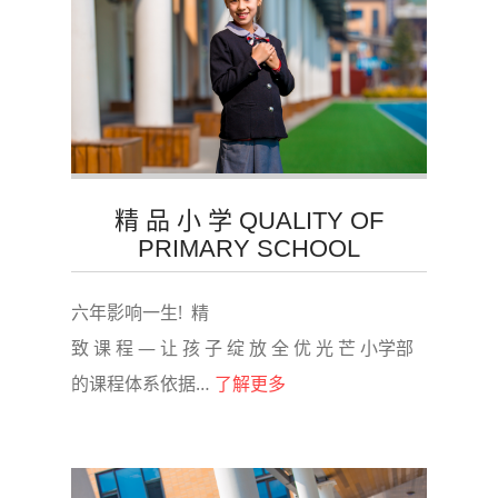
精 品 小 学 QUALITY OF
PRIMARY SCHOOL
六年影响一生! 精
致 课 程 — 让 孩 子 绽 放 全 优 光 芒 小学部
的课程体系依据…
了解更多