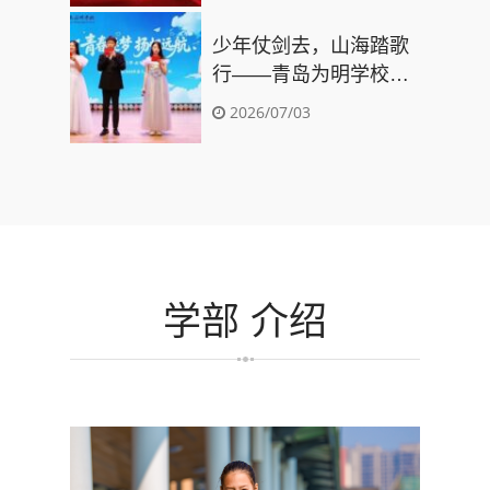
奖！
少年仗剑去，山海踏歌
行——青岛为明学校
2026届初三毕业典礼圆
2026/07/03
满礼成
学部
介绍