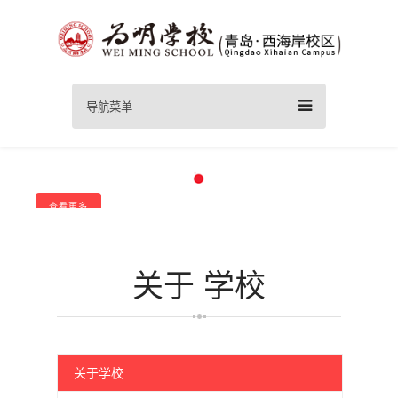
导航菜单
教育可以更精彩，学生可以更优秀！
回归教育本真 对孩子一生负责！
以生为本·以质立校
为每个孩子发展提供适合的教育！
查看更多
Take responsibility for the whole lives of the children
Love, responsibility, wisdom
关于
学校
关于学校